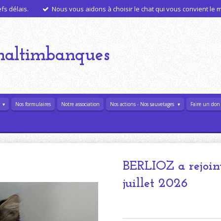
s délais.
Nous vous aidons à choisir le chat qui vous convient le
haltimbanques
l
Nos formulaires
Notre association
Nos actions - Nos sauvetages
Faire un don
BERLIOZ a rejoint
juillet 2026