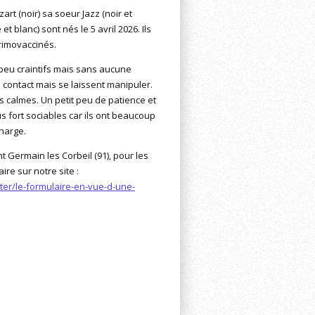
zart (noir) sa soeur Jazz (noir et
 et blanc) sont nés le 5 avril 2026. Ils
primovaccinés.
peu craintifs mais sans aucune
le contact mais se laissent manipuler.
is calmes. Un petit peu de patience et
 fort sociables car ils ont beaucoup
harge.
int Germain les Corbeil (91), pour les
re sur notre site :
er/le-formulaire-en-vue-d-une-