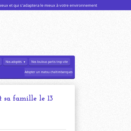
 mieux et qui s'adaptera le mieux à votre environnement
Nos adoptés
Nos loulous partis trop vite
Adopter un matou chaltimbanques
 sa famille le 13