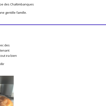
troupe des Chaltimbanques
ne gentille famille.
vec des
ntenant
out ira bien
llir