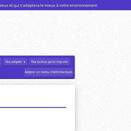
 mieux et qui s'adaptera le mieux à votre environnement
Nos adoptés
Nos loulous partis trop vite
Adopter un matou chaltimbanques