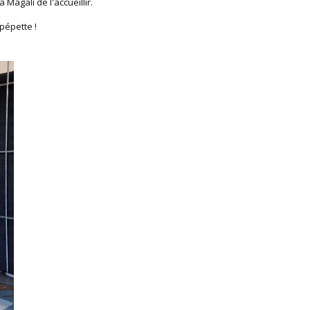
à Magali de l'accueillir.
pépette !