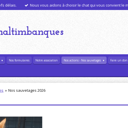
s délais.
Nous vous aidons à choisir le chat qui vous convient le
haltimbanques
l
Nos formulaires
Notre association
Nos actions - Nos sauvetages
Faire un don
es
»
Nos sauvetages 2026