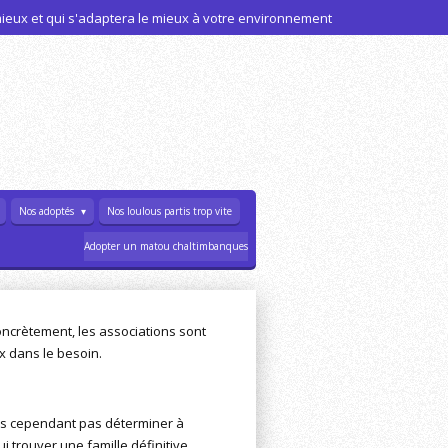
 mieux et qui s'adaptera le mieux à votre environnement
Nos adoptés
Nos loulous partis trop vite
Adopter un matou chaltimbanques
oncrètement, les associations sont
ux dans le besoin.
vons cependant pas déterminer à
i trouver une famille définitive.