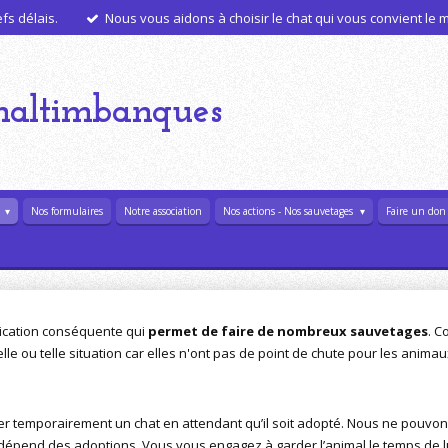
s délais.
Nous vous aidons à choisir le chat qui vous convient le
haltimbanques
l
Nos formulaires
Notre association
Nos actions - Nos sauvetages
Faire un don
plication conséquente qui
permet de faire de nombreux sauvetages
. C
elle ou telle situation car elles n'ont pas de point de chute pour les anima
berger temporairement un chat en attendant qu’il soit adopté. Nous ne pou
le dépend des adoptions. Vous vous engagez à garder l’animal le temps de lu