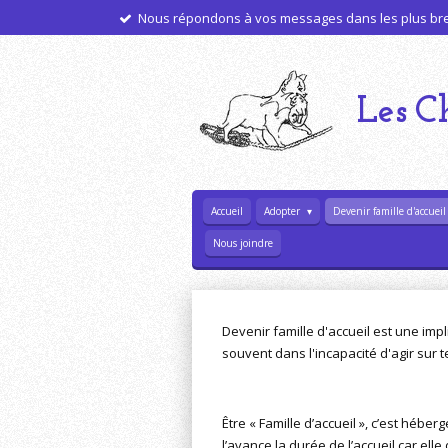
Nous répondons à vos messages dans les plus bref
Passer
au
contenu
principal
Les
C
Accueil
Adopter
Devenir famille d'accuei
Nous joindre
Devenir famille d'accueil est une im
souvent dans l'incapacité d'agir sur t
Être « Famille d’accueil », c’est hé
l’avance la durée de l’accueil car el