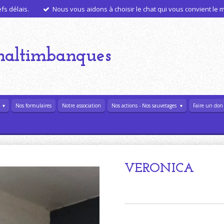
s délais.
Nous vous aidons à choisir le chat qui vous convient le
haltimbanques
l
Nos formulaires
Notre association
Nos actions - Nos sauvetages
Faire un don
VERONICA