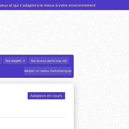
 mieux et qui s'adaptera le mieux à votre environnement
Nos adoptés
Nos loulous partis trop vite
Adopter un matou chaltimbanques
Adoption en cours