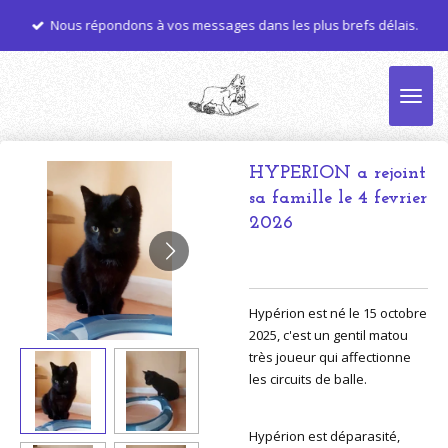
Passer
Nous répondons à vos messages dans les plus brefs délais.
au
contenu
principal
HYPERION a rejoint
sa famille le 4 fevrier
2026
Hypérion est né le 15 octobre
2025, c'est un gentil matou
très joueur qui affectionne
les circuits de balle.
Hypérion est déparasité,