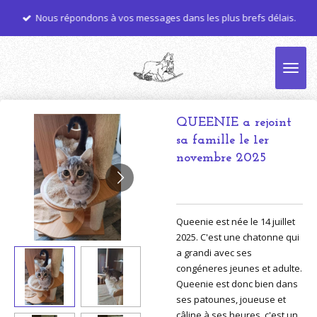
Passer
Nous répondons à vos messages dans les plus brefs délais.
au
contenu
principal
QUEENIE a rejoint
sa famille le 1er
novembre 2025
Queenie est née le 14 juillet
2025. C'est une chatonne qui
a grandi avec ses
congéneres jeunes et adulte.
Queenie est donc bien dans
ses patounes, joueuse et
câline à ses heures, c'est un