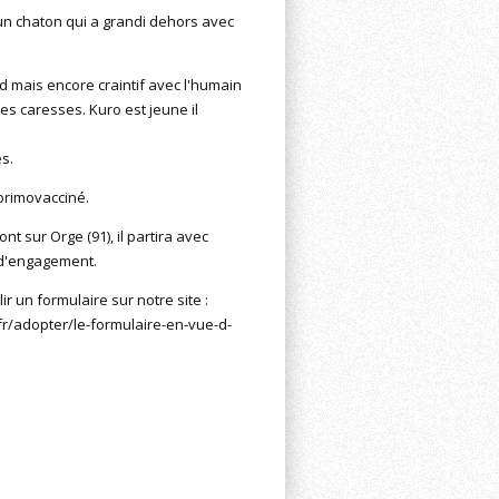
 un chaton qui a grandi dehors avec
nd mais encore craintif avec l'humain
s caresses. Kuro est jeune il
s.
 primovacciné.
ont sur Orge (91), il partira avec
at d'engagement.
ir un formulaire sur notre site :
r/adopter/le-formulaire-en-vue-d-