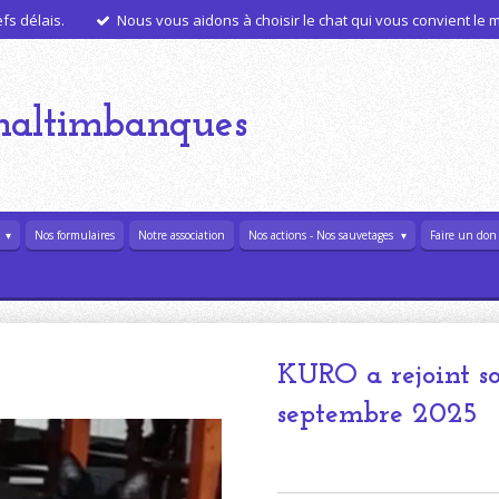
s délais.
Nous vous aidons à choisir le chat qui vous convient le
haltimbanques
l
Nos formulaires
Notre association
Nos actions - Nos sauvetages
Faire un don
KURO a rejoint so
septembre 2025