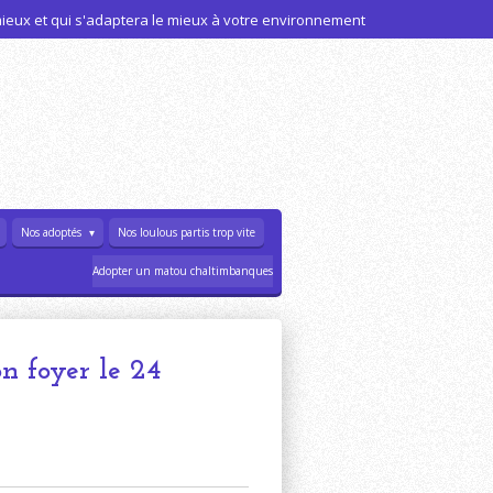
 mieux et qui s'adaptera le mieux à votre environnement
Nos adoptés
Nos loulous partis trop vite
Adopter un matou chaltimbanques
n foyer le 24