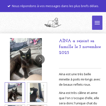
Passer
Nous répondons à vos messages dans les plus brefs délais.
au
contenu
principal
AÏNA a rejoint sa
famille le 3 novembre
2025
Aïna est une très belle
minette à poils mi-longs avec
de beaux reflets roux.
Aïna est très câline et aime
que l'on s'occupe d'elle, elle
sera donc l'unique chat du