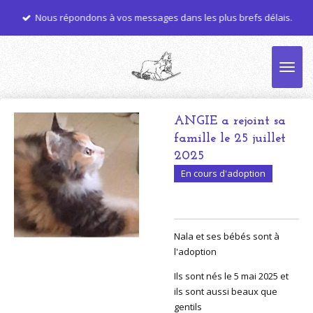
Passer
Nous répondons à vos messages dans les plus brefs délais.
au
contenu
principal
ANGIE a rejoint sa
famille le 25 juillet
2025
En cours d'adoption
Nala et ses bébés sont à
l'adoption
Ils sont nés le 5 mai 2025 et
ils sont aussi beaux que
gentils