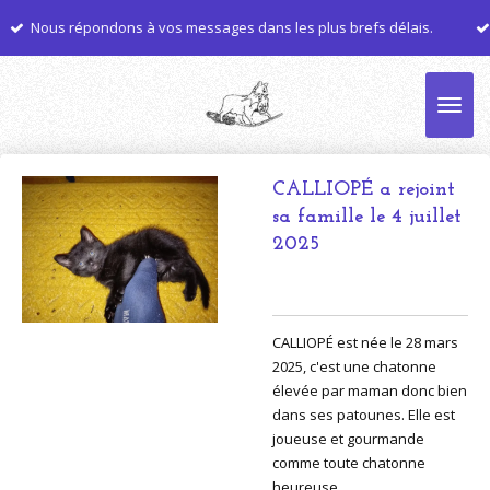
Nous vous aidons à choi
Passer
vos messages dans les plus brefs délais.
s'adaptera le mieux à
au
contenu
principal
CALLIOPÉ a rejoint
sa famille le 4 juillet
2025
CALLIOPÉ est née le 28 mars
2025, c'est une chatonne
élevée par maman donc bien
dans ses patounes. Elle est
joueuse et gourmande
comme toute chatonne
heureuse.