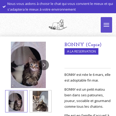
Nous vous aidons à choisir le chat qui vous convient le mieux et qui
Passer
s'adaptera le mieux à votre environnement
au
contenu
principal
BONNY (Copie)
A LA RESERVATION
BONNY est née le 6 mars, elle
est adoptable fin mai.
BONNY est un petit matou
bien dans ses patounes,
joueur, sociable et gourmand
comme tous les chatons.
Elle est en famille d'accueil à