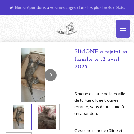
Passer
Nous répondons à vos messages dans les plus brefs délais.
au
contenu
principal
SIMONE a rejoint sa
famille le 12 avril
2025
Simone est une belle écaille
de tortue diluée trouvée
errante, sans doute suite à
un abandon.
C'est une minette câline et