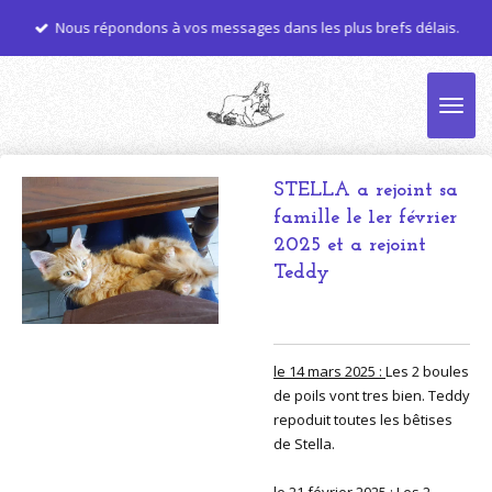
Passer
Nous répondons à vos messages dans les plus brefs délais.
au
contenu
principal
STELLA a rejoint sa
famille le 1er février
2025 et a rejoint
Teddy
le 14 mars 2025 :
Les 2 boules
de poils vont tres bien. Teddy
repoduit toutes les bêtises
de Stella.