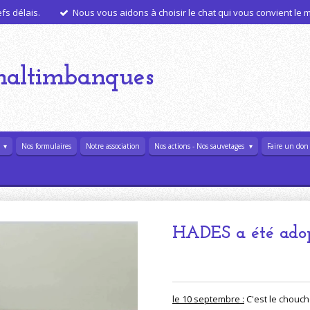
s délais.
Nous vous aidons à choisir le chat qui vous convient le
haltimbanques
l
Nos formulaires
Notre association
Nos actions - Nos sauvetages
Faire un don
HADES a été adop
le 10 septembre :
C'est le choucho