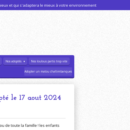
 mieux et qui s'adaptera le mieux à votre environnement
Nos adoptés
Nos loulous partis trop vite
Adopter un matou chaltimbanques
té le 17 aout 2024
u de toute la famille ! les enfants