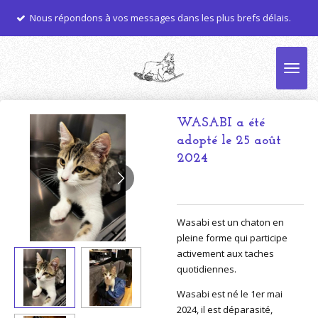
Nous vous aidons 
Passer
ns à vos messages dans les plus brefs délais.
s'adaptera le mi
au
contenu
principal
WASABI a été
adopté le 25 août
2024
Wasabi est un chaton en
pleine forme qui participe
activement aux taches
quotidiennes.
Wasabi est né le 1er mai
2024, il est déparasité,