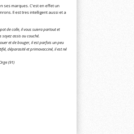
n ses marques. C'est en effet un
rons. Il est tres intelligent aussi et a
t de colle, il vous suivra partout et
s soyez assis ou couché.
 jouer et de bouger, il est parfois un peu
ifié, déparasité et primovacciné, il est né
Orge (91)