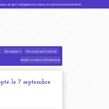
 mieux et qui s'adaptera le mieux à votre environnement
Nos adoptés
Nos loulous partis trop vite
Adopter un matou chaltimbanques
té le 7 septembre