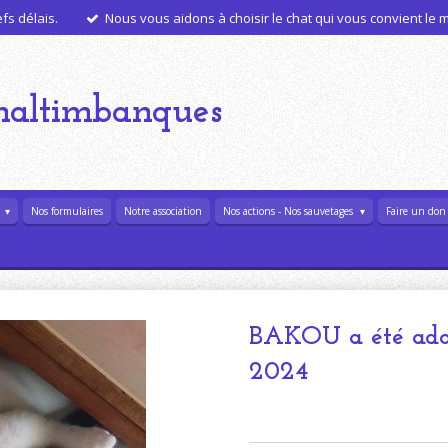
s délais.
Nous vous aidons à choisir le chat qui vous convient le
haltimbanques
l
Nos formulaires
Notre association
Nos actions - Nos sauvetages
Faire un don
BAKOU a été adop
2024