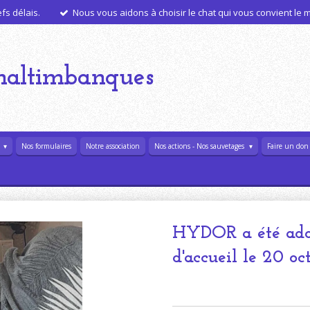
s délais.
Nous vous aidons à choisir le chat qui vous convient le
haltimbanques
l
Nos formulaires
Notre association
Nos actions - Nos sauvetages
Faire un don
HYDOR a été adop
d'accueil le 20 oc