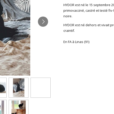
HYDOR est né le 15 septembre 2023
primovacciné, castré et testé fiv-
noire.
HYDOR est né dehors et vivait pre
craintif.
En FA à Linas (91)