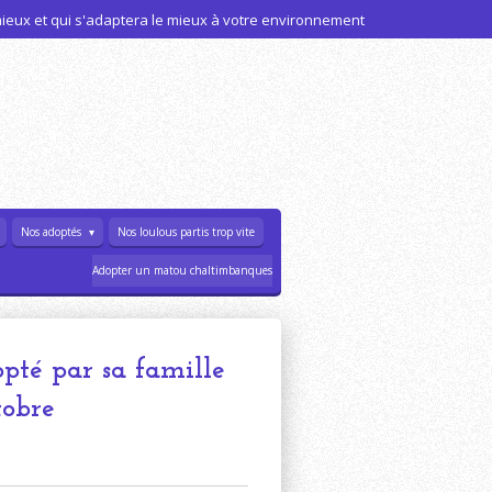
 mieux et qui s'adaptera le mieux à votre environnement
Nos adoptés
Nos loulous partis trop vite
Adopter un matou chaltimbanques
té par sa famille
tobre